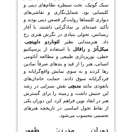
سبک گوتیک، تحت سیطره نظام‌های دینی و
کلیسایی بود. شمایل‌نگاری و نقاشی‌های
دیواری کلیساها روایت‌گر قصص دینی بودند و
تأکید عمده‌ای بر نمادگرایی داشتند. با آغاز
رنسانس، تحولی بنیادی در نگرش هنری رخ
داد. هنرمندانی نظیر
لئوناردو داوینچی
،
میکل‌آنژ
و
رافائل
با استفاده از پرسپکتیو
خطی، نورپردازی طبیعی و مطالعه آناتومی
انسانی، هنر را از قید و بندهای صرفاً نمادین
رها کردند و به سوی نمایش واقع‌گرایانه و
فردگرایانه سوق دادند. حمایت خاندان‌های
بانفوذی مانند
مدیچی
نقش بسزایی در رشد
این جنبش داشت و زمینه را برای گسترش
هنر در ابعاد نوین فراهم کرد. این دوران یکی
از نقاط تحول اساسی در تاریخچه هنرهای
تجسمی محسوب می‌شود.
دوران مدرن: ظهور