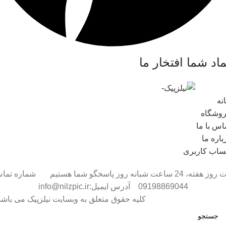
ماد شما افتخار ما
نه
وشگاه
اس با ما
باره ما
اب کاربری
هفت روز هفته، 24 ساعت شبانه روز پاسخگو شما هستیم شماره تم
09198869044 آدرس ایمیل:info@nilzpic.ir
کلیه حقوق متعلق به وبسایت نیلزپیک می باشد