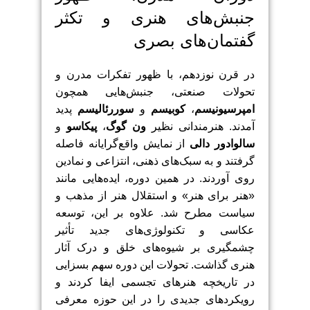
جنبش‌های هنری و تکثر
گفتمان‌های بصری
در قرن نوزدهم، با ظهور تفکرات مدرن و
تحولات صنعتی، جنبش‌هایی همچون
امپرسیونیسم
،
کوبیسم
و
سوررئالیسم
پدید
آمدند. هنرمندانی نظیر
ون گوگ
،
پیکاسو
و
سالوادور دالی
از نمایش واقع‌گرایانه فاصله
گرفتند و به سبک‌های ذهنی، انتزاعی و نمادین
روی آوردند. در همین دوره، ایده‌هایی مانند
«هنر برای هنر» و استقلال هنر از مذهب و
سیاست مطرح شد. علاوه بر این، توسعه
عکاسی و تکنولوژی‌های جدید تأثیر
چشمگیری بر شیوه‌های خلق و درک آثار
هنری گذاشت. تحولات این دوره سهم بسزایی
در تاریخچه هنرهای تجسمی ایفا کردند و
رویکردهای جدیدی را در این حوزه معرفی