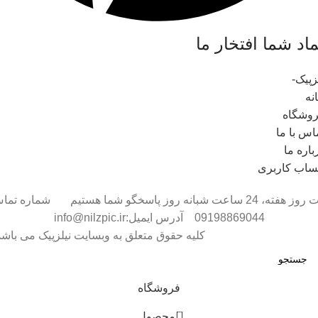
ماد شما افتخار ما
نه
وشگاه
اس با ما
باره ما
اب کاربری
هفت روز هفته، 24 ساعت شبانه روز پاسخگو شما هستیم شماره تم
09198869044 آدرس ایمیل:info@nilzpic.ir
کلیه حقوق متعلق به وبسایت نیلزپیک می باشد
فروشگاه
0
محصول