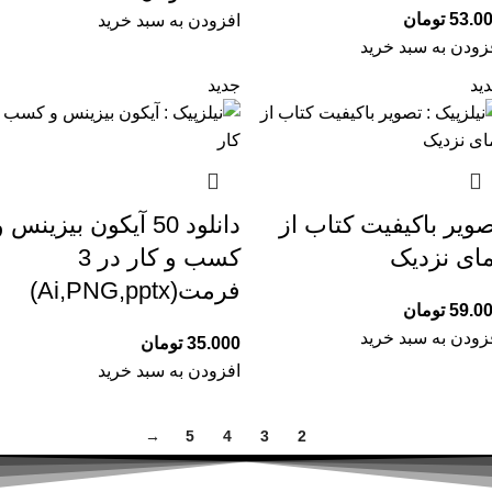
53.0
تومان
افزودن به سبد خرید
زودن به سبد خرید
ید
جدید
ویر باکیفیت کتاب از
دانلود 50 آیکون بیزینس 
مای نزدیک
کسب‌ و کار در 3
فرمت(Ai,PNG,pptx)
59.0
تومان
زودن به سبد خرید
35.000
تومان
افزودن به سبد خرید
→
5
4
3
2
1