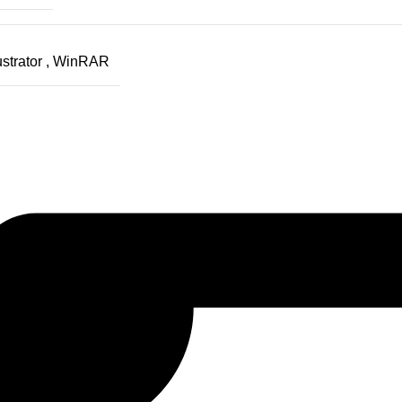
ustrator
,
WinRAR