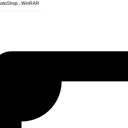
otoShop
,
WinRAR