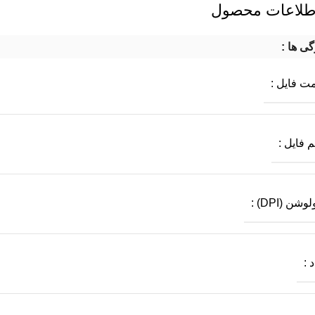
طلاعات محصول
گی ها :
ت فایل :
 فایل :
شن (DPI) :
د :