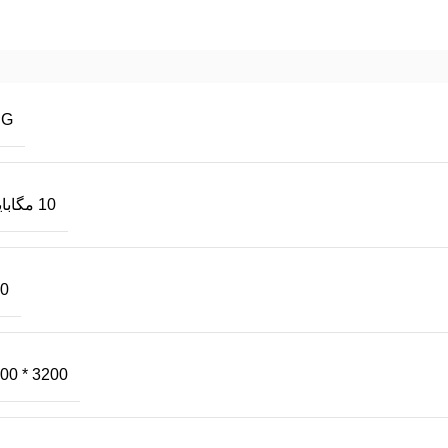
PG
10 مگابایت
0
3200 * 4800