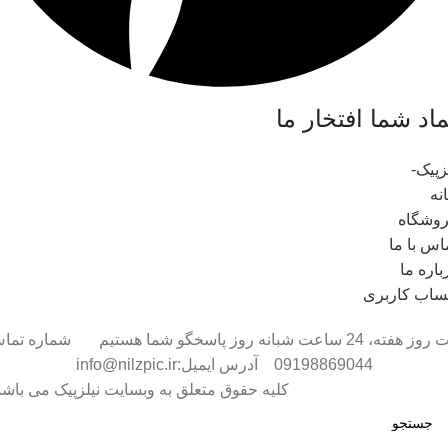
ماد شما افتخار ما
نه
وشگاه
اس با ما
باره ما
اب کاربری
هفت روز هفته، 24 ساعت شبانه روز پاسخگو شما هستیم شماره تم
09198869044 آدرس ایمیل:info@nilzpic.ir
کلیه حقوق متعلق به وبسایت نیلزپیک می باشد